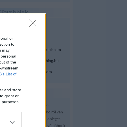
Továbbiak
Midi:
midi.blog.hu
sonal or
Mix:
Mixcloud
ection to
ou may
Tumblr (néha):
gerenyi.tumblr.com
 personal
Kalóz (ennek vége):
kaloz.blog.hu
out of the
 downstream
Zenehardver:
pandamidi.com
B’s List of
er and store
Blogajánló
to grant or
ed purposes
Szele Tamás: Patthelyzet az Öbölben
Természetesen a Perzsa-öbölről van
szó, és arról az egészen különleges
helyzetről, amibe az ott folyó háború