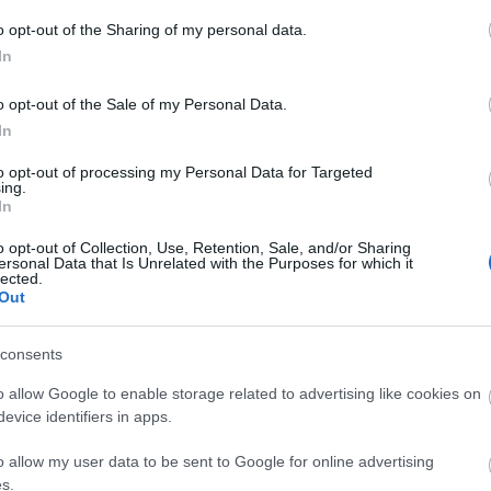
s…
o opt-out of the Sharing of my personal data.
In
o opt-out of the Sale of my Personal Data.
Tetszik
0
In
to opt-out of processing my Personal Data for Targeted
ing.
In
o opt-out of Collection, Use, Retention, Sale, and/or Sharing
ersonal Data that Is Unrelated with the Purposes for which it
lected.
Out
consents
o allow Google to enable storage related to advertising like cookies on
evice identifiers in apps.
o allow my user data to be sent to Google for online advertising
s.