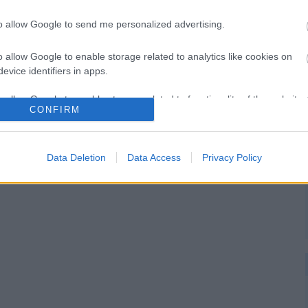
to allow Google to send me personalized advertising.
o allow Google to enable storage related to analytics like cookies on
evice identifiers in apps.
o allow Google to enable storage related to functionality of the website
CONFIRM
o allow Google to enable storage related to personalization.
Data Deletion
Data Access
Privacy Policy
o allow Google to enable storage related to security, including
cation functionality and fraud prevention, and other user protection.