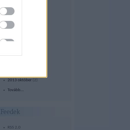
2016 március
(
1
)
2015 július
(
1
)
2014 szeptember
(
1
)
2014 május
(
1
)
2014 április
(
1
)
2014 január
(
2
)
2013 december
(
1
)
2013 november
(
1
)
2013 október
(
2
)
Tovább
...
Feedek
RSS 2.0