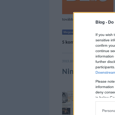
tovább »
Blog -
Do 
If you wish 
sensitive in
5
komment
confirm you
continue se
information 
2013.10.04. 07:05
further disc
participants
Nincs tovább
Downstream 
Please note
information 
deny consent
Ebben a fe
in below Go
utolsó ind
eseményeke
Persona
történetün