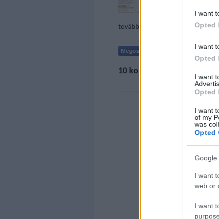
tulajdono
I want t
Opted 
tovább »
I want t
Opted 
10
komment
·
1
trackback
I want 
Advertis
Opted 
I want t
of my P
was col
Opted 
Google 
I want t
web or d
I want t
purpose