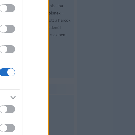
torkollott. Az történt ugyanis – ha
hitelt adunk minden jelentésnek –
miszerint mindenki kifogyott a harcok
folytatásához elengedhetetlenül
szükséges lőszerekből. Ha csak nem
akarják…
forgokinpad.blog.hu
Archívum
2020 június
(
1
)
2016 június
(
1
)
2016 május
(
1
)