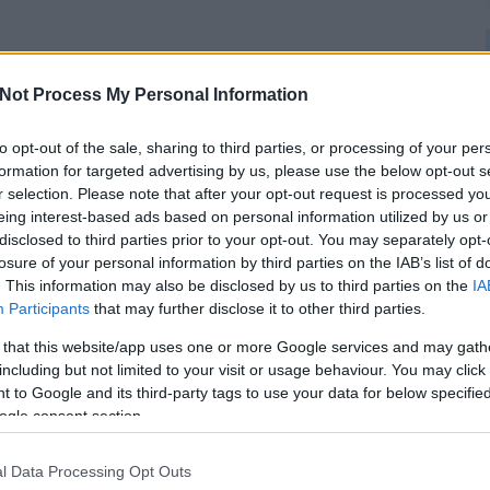
Not Process My Personal Information
Tetszik
0
to opt-out of the sale, sharing to third parties, or processing of your per
formation for targeted advertising by us, please use the below opt-out s
r selection. Please note that after your opt-out request is processed y
eing interest-based ads based on personal information utilized by us or
disclosed to third parties prior to your opt-out. You may separately opt-
Megosztás:
losure of your personal information by third parties on the IAB’s list of
. This information may also be disclosed by us to third parties on the
IA
Participants
that may further disclose it to other third parties.
 that this website/app uses one or more Google services and may gath
including but not limited to your visit or usage behaviour. You may click 
 to Google and its third-party tags to use your data for below specifi
jezetben tulajdonképpen alig történik valami - 2011, az
ogle consent section.
exes évem (vagy inkább évünk) érdemben alig hozott
t. Vagy inkább: mi magunk alig hoztunk életet a saját
l Data Processing Opt Outs
kbe. Az addig hiperaktív csapat a főszerkesztő és a